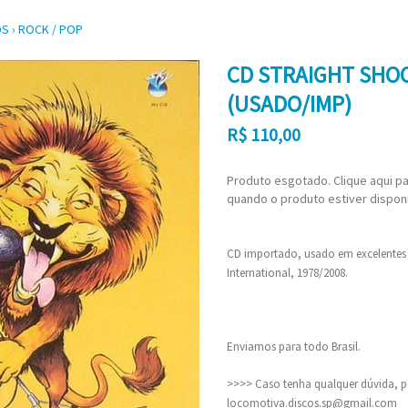
OS
›
ROCK / POP
CD STRAIGHT SHOO
(USADO/IMP)
R$
110,00
Produto esgotado. Clique aqui pa
quando o produto estiver disponí
CD importado, usado em excelentes 
International, 1978/2008.
Enviamos para todo Brasil.
>>>> Caso tenha qualquer dúvida, po
locomotiva.discos.sp@gmail.com