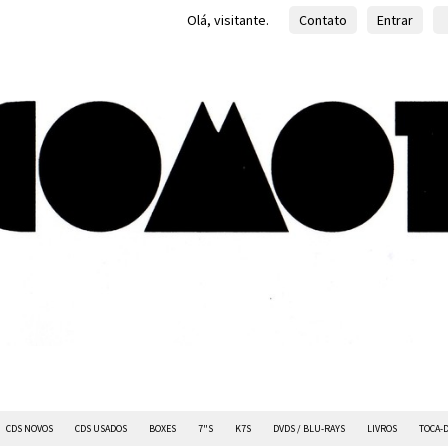
Olá, visitante.
Contato
Entrar
CDS NOVOS
CDS USADOS
BOXES
7"S
K7S
DVDS / BLU-RAYS
LIVROS
TOCA-D