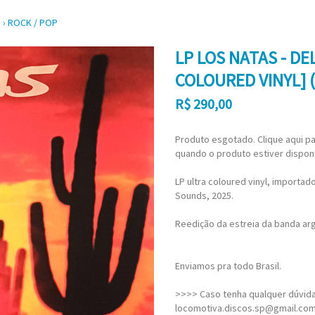
S
›
ROCK / POP
LP LOS NATAS - D
COLOURED VINYL] 
R$
290,00
Produto esgotado. Clique aqui pa
quando o produto estiver disponí
LP ultra coloured vinyl, importa
Sounds, 2025.
Reedição da estreia da banda arg
Enviamos pra todo Brasil.
>>>> Caso tenha qualquer dúvida,
locomotiva.discos.sp@gmail.co