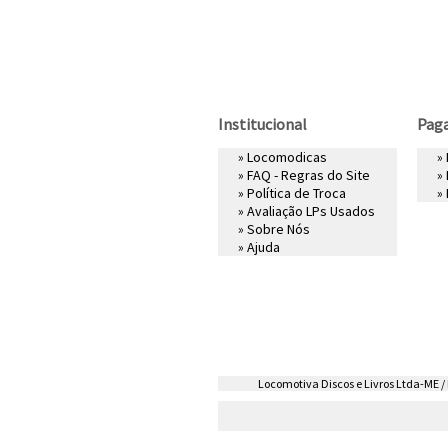
Institucional
Pag
»
Locomodicas
»
»
FAQ - Regras do Site
»
»
Política de Troca
»
»
Avaliação LPs Usados
»
Sobre Nós
»
Ajuda
Locomotiva Discos e Livros Ltda-ME / R