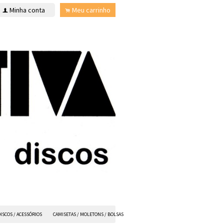
Minha conta
Meu carrinho
f
.
ISCOS / ACESSÓRIOS
CAMISETAS / MOLETONS / BOLSAS
ANVIL FX
TODOS