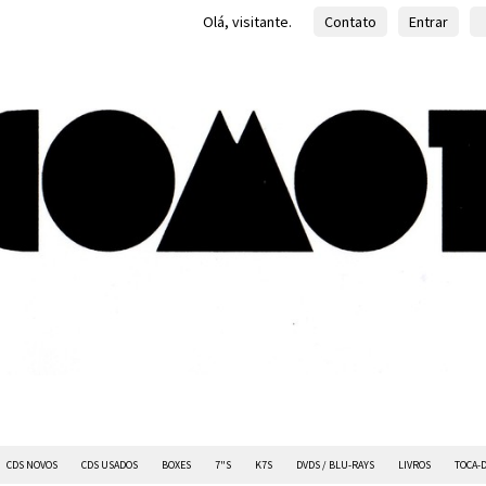
Olá, visitante.
Contato
Entrar
CDS NOVOS
CDS USADOS
BOXES
7"S
K7S
DVDS / BLU-RAYS
LIVROS
TOCA-D