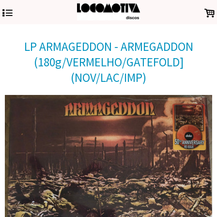
4
.
LP ARMAGEDDON - ARMEGADDON
(180g/VERMELHO/GATEFOLD]
(NOV/LAC/IMP)