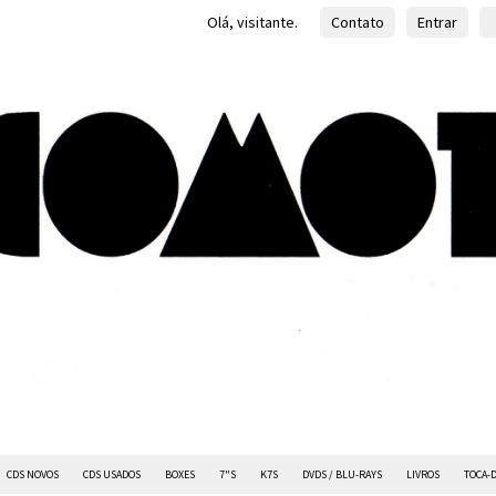
Olá, visitante.
Contato
Entrar
CDS NOVOS
CDS USADOS
BOXES
7"S
K7S
DVDS / BLU-RAYS
LIVROS
TOCA-D