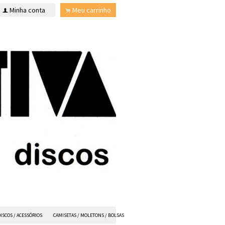
Minha conta
Meu carrinho
f
.
ISCOS / ACESSÓRIOS
CAMISETAS / MOLETONS / BOLSAS
ANVIL FX
TODOS