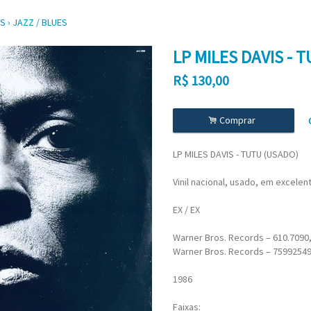
OS
›
JAZZ / BLUES
LP MILES DAVIS - 
R$
130,00
.
Comprar
LP MILES DAVIS - TUTU (USADO)
Vinil nacional, usado, em excelen
EX / EX
Warner Bros. Records – 610.7090,
Warner Bros. Records – 7599254
1986
Faixas: