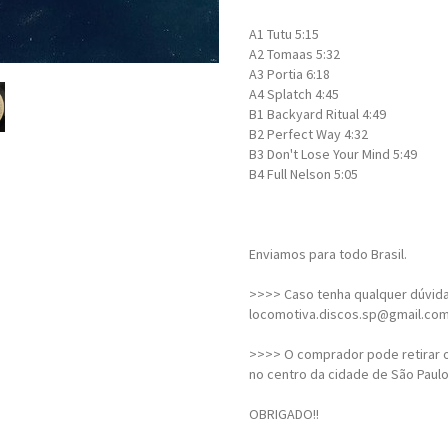
A1
Tutu
5:15
A2
Tomaas 5:32
A3
Portia
6:18
A4
Splatch 4:45
B1
Backyard Ritual 4:49
B2
Perfect Way 4:32
B3
Don't Lose Your Mind 5:49
B4
Full Nelson
5:05
Enviamos para todo Brasil.
>>>> Caso tenha qualquer dúvida,
locomotiva.discos.sp@gmail.co
>>>> O comprador pode retirar o
no centro da cidade de São Paulo
OBRIGADO!!