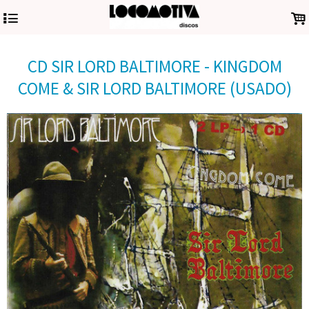
4
.
CD SIR LORD BALTIMORE - KINGDOM
COME & SIR LORD BALTIMORE (USADO)