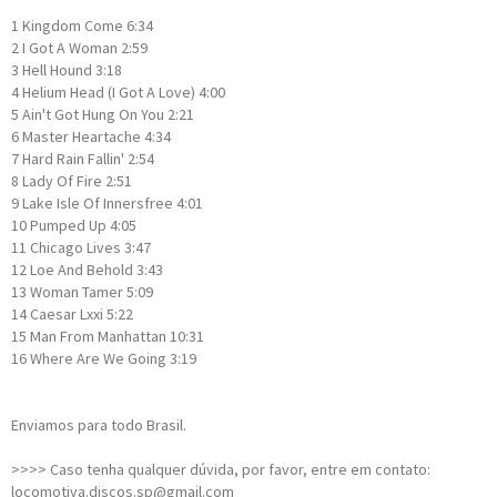
1
Kingdom Come
6:34
2
I Got A Woman
2:59
3
Hell Hound
3:18
4
Helium Head (I Got A Love)
4:00
5
Ain't Got Hung On You
2:21
6
Master Heartache
4:34
7
Hard Rain Fallin'
2:54
8
Lady Of Fire
2:51
9
Lake Isle Of Innersfree
4:01
10
Pumped Up
4:05
11
Chicago Lives
3:47
12
Loe And Behold
3:43
13
Woman Tamer
5:09
14
Caesar Lxxi
5:22
15
Man From Manhattan
10:31
16
Where Are We Going
3:19
Enviamos para todo Brasil.
>>>> Caso tenha qualquer dúvida, por favor, entre em contato:
locomotiva.discos.sp@gmail.com