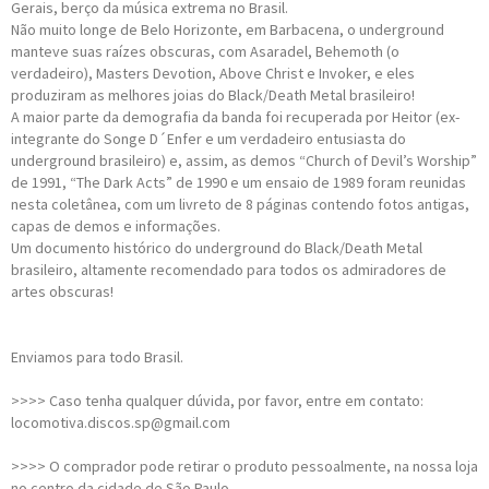
Gerais, berço da música extrema no Brasil.
Não muito longe de Belo Horizonte, em Barbacena, o underground
manteve suas raízes obscuras, com Asaradel, Behemoth (o
verdadeiro), Masters Devotion, Above Christ e Invoker, e eles
produziram as melhores joias do Black/Death Metal brasileiro!
A maior parte da demografia da banda foi recuperada por Heitor (ex-
integrante do Songe D´Enfer e um verdadeiro entusiasta do
underground brasileiro) e, assim, as demos “Church of Devil’s Worship”
de 1991, “The Dark Acts” de 1990 e um ensaio de 1989 foram reunidas
nesta coletânea, com um livreto de 8 páginas contendo fotos antigas,
capas de demos e informações.
Um documento histórico do underground do Black/Death Metal
brasileiro, altamente recomendado para todos os admiradores de
artes obscuras!
Enviamos para todo Brasil.
>>>> Caso tenha qualquer dúvida, por favor, entre em contato:
locomotiva.discos.sp@gmail.com
>>>> O comprador pode retirar o produto pessoalmente, na nossa loja
no centro da cidade de São Paulo.