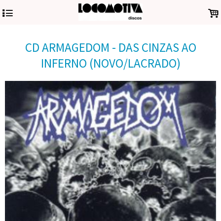
4
.
CD ARMAGEDOM - DAS CINZAS AO
INFERNO (NOVO/LACRADO)