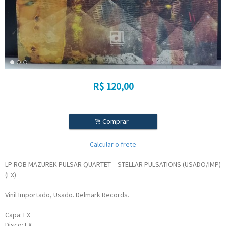
R$
120,00
.
Comprar
Calcular o frete
LP ROB MAZUREK PULSAR QUARTET – STELLAR PULSATIONS (USADO/IMP)
(EX)
Vinil Importado, Usado. Delmark Records.
Capa: EX
Disco: EX